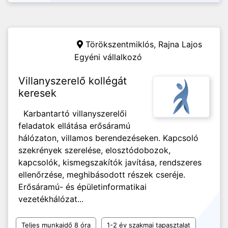
Törökszentmiklós,
Rajna Lajos
Egyéni vállalkozó
Villanyszerelő kollégát
keresek
Karbantartó villanyszerelői
feladatok ellátása erősáramú
hálózaton, villamos berendezéseken. Kapcsoló
szekrények szerelése, elosztódobozok,
kapcsolók, kismegszakítók javítása, rendszeres
ellenőrzése, meghibásodott részek cseréje.
Erősáramú- és épületinformatikai
vezetékhálózat...
Teljes munkaidő 8 óra
1-2 év szakmai tapasztalat