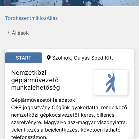
TorokszentmiklosAllas
Állások
START
Szolnok, Gulyás Sped Kft.
Nemzetközi
gépjárművezető
munkalehetőség
Gépjárművezetői feladatok
C+E jogosítvány Cégünk gyakorlattal rendelkező
nemzetközi gépkocsivezetőt keres, billencs
szerelvényre. Magyar-olasz-magyar viszonylatra.
Jelentkezés a bejelentkezést követően látható
telefonszámon.