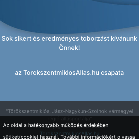
Sok sikert és eredményes toborzást kívánunk
Önnek!
az
TorokszentmiklosAllas.hu csapata
"Törökszentmiklós, Jász-Nagykun-Szolnok vármegyei
régió állásportálja"
Az oldal a hatékonyabb működés érdekében
Minden jog fentartva © 2026.
TorokszentmiklosAllas.hu
sütiket(cookie) használ. További információkért olvassa