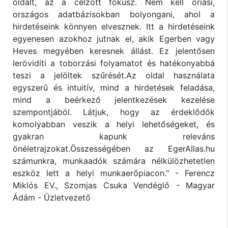
oldalt, az a célzott fókusz. Nem kell óriási,
országos adatbázisokban bolyongani, ahol a
hirdetéseink könnyen elvesznek. Itt a hirdetéseink
egyenesen azokhoz jutnak el, akik Egerben vagy
Heves megyében keresnek állást. Ez jelentősen
lerövidíti a toborzási folyamatot és hatékonyabbá
teszi a jelöltek szűrését.Az oldal használata
egyszerű és intuitív, mind a hirdetések feladása,
mind a beérkező jelentkezések kezelése
szempontjából. Látjuk, hogy az érdeklődők
komolyabban veszik a helyi lehetőségeket, és
gyakran kapunk releváns
önéletrajzokat.Összességében az EgerAllas.hu
számunkra, munkaadók számára nélkülözhetetlen
eszköz lett a helyi munkaerőpiacon." - Ferencz
Miklós EV., Szomjas Csuka Vendéglő - Magyar
Ádám - Üzletvezető