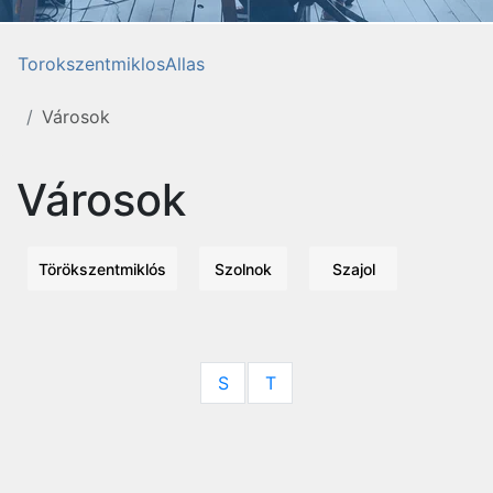
TorokszentmiklosAllas
Városok
Városok
Törökszentmiklós
Szolnok
Szajol
S
T