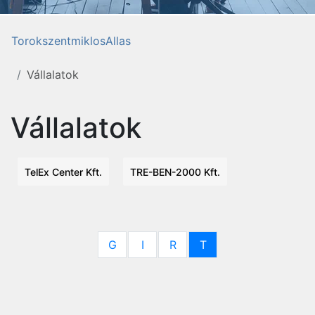
TorokszentmiklosAllas
Vállalatok
Vállalatok
TelEx Center Kft.
TRE-BEN-2000 Kft.
G
I
R
T