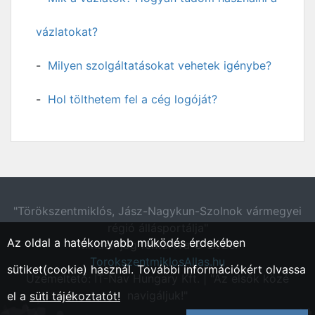
vázlatokat?
Milyen szolgáltatásokat vehetek igénybe?
Hol tölthetem fel a cég logóját?
"Törökszentmiklós, Jász-Nagykun-Szolnok vármegyei
régió állásportálja"
Az oldal a hatékonyabb működés érdekében
Minden jog fentartva © 2026.
TorokszentmiklosAllas.hu
sütiket(cookie) használ. További információkért olvassa
Üzemeltető: IT-Nav Hungary Kft. | "Az elsők közé
navigáljuk!"
el a
süti tájékoztatót!