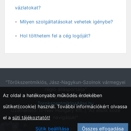
vázlatokat?
Milyen szolgáltatásokat vehetek igénybe?
Hol tölthetem fel a cég logóját?
"Törökszentmiklós, Jász-Nagykun-Szolnok vármegyei
régió állásportálja"
Az oldal a hatékonyabb működés érdekében
Minden jog fentartva © 2026.
TorokszentmiklosAllas.hu
sütiket(cookie) használ. További információkért olvassa
Üzemeltető: IT-Nav Hungary Kft. | "Az elsők közé
navigáljuk!"
el a
süti tájékoztatót!
Sütik beállítása
Összes elfogadása