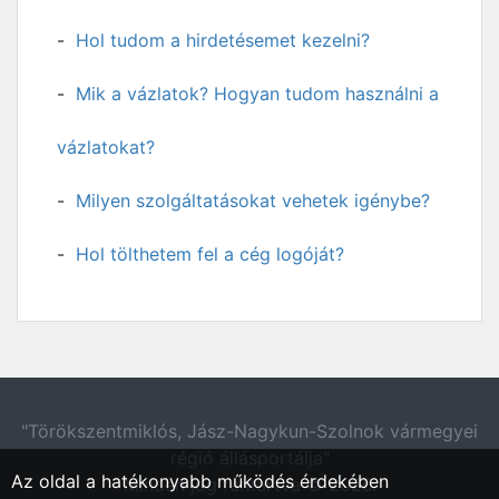
Hol tudom a hirdetésemet kezelni?
Mik a vázlatok? Hogyan tudom használni a
vázlatokat?
Milyen szolgáltatásokat vehetek igénybe?
Hol tölthetem fel a cég logóját?
"Törökszentmiklós, Jász-Nagykun-Szolnok vármegyei
régió állásportálja"
Az oldal a hatékonyabb működés érdekében
Minden jog fentartva © 2026.