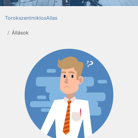
TorokszentmiklosAllas
Állások