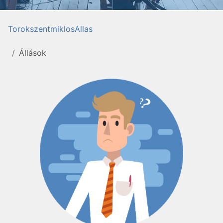
TorokszentmiklosAllas
Állások