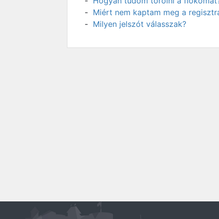
Hogyan tudom törölni a fiókomat
Miért nem kaptam meg a regisztrá
Milyen jelszót válasszak?