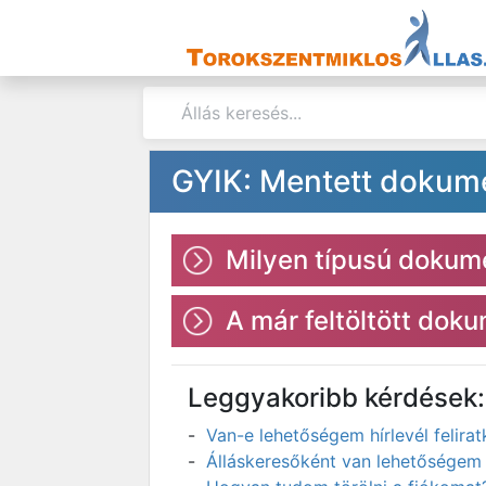
GYIK: Mentett doku
Milyen típusú dokum
A már feltöltött do
Leggyakoribb kérdések:
Van-e lehetőségem hírlevél felir
Álláskeresőként van lehetőségem 