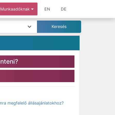
Munkaadóknak
EN
DE
nteni?
mra megfelelő állásajánlatokhoz?