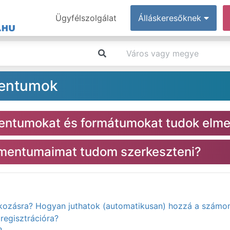
Ügyfélszolgálat
Álláskeresőknek
mentumok
entumokat és formátumokat tudok elme
kumentumaimat tudom szerkeszteni?
atkozásra? Hogyan juthatok (automatikusan) hozzá a számo
regisztrációra?