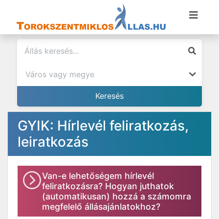
GYIK: Hírlevél feliratkozás,
leiratkozás
Van-e lehetőségem hírlevél
feliratkozásra? Hogyan juthatok
(automatikusan) hozzá a számomra
megfelelő állásajánlatokhoz?